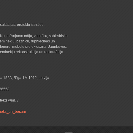
sultācijas, projektu izstrāde.
kļu, dzīvojamo māju, viesnīcu, sabiedrisko
ieminekļu, baznīcu, rūpniecības un
nterjeru, mēbeļu projektešana. Jaunbūves,
ieminekļu rekonstrukcija un restaurācija.
la 152A, Rīga, LV‑1012, Latvija
36558
itekts@ml.lv
ieks_un_berzini