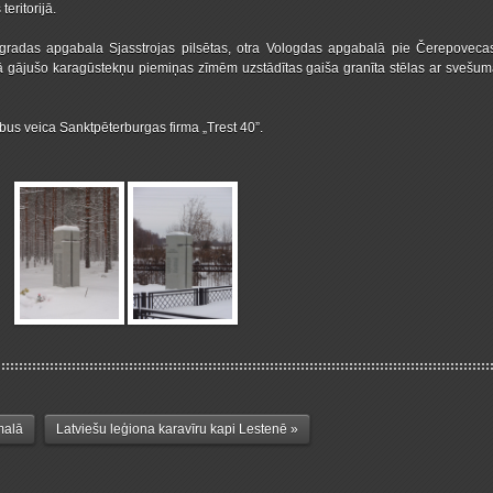
ritorijā.
radas apgabala Sjasstrojas pilsētas, otra Vologdas apgabalā pie Čerepovecas
jā gājušo karagūstekņu piemiņas zīmēm uzstādītas gaiša granīta stēlas ar svešu
bus veica Sanktpēterburgas firma „Trest 40”.
malā
Latviešu leģiona karavīru kapi Lestenē »