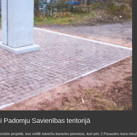
i Padomju Savienības teritorijā
iālie projekti, kas veltīti latviešu karavīru piemiņai, kuri pēc 2.Pasaules kara miru