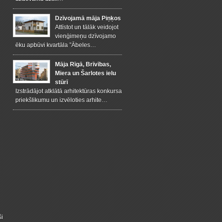
Dzīvojamā māja Piņķos
Attīstot un tālāk veidojot
vienģimeņu dzīvojamo
ēku apbūvi kvartāla ”Ābeles…
Māja Rīgā, Brīvības,
Miera un Šarlotes ielu
stūrī
Izstrādājot atklātā arhitektūras konkursa
priekšlikumu un izvēloties arhite…
ši