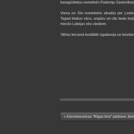
karagūstekņu nometnēs Padomju Savienības te
Viena no šīm nometnēm atradās pie Ļeņing
Tagad blakus vācu, ungāru un citu tautu bo
mirušo Latvijas vīru vārdiem.
Stēlas teicamā kvalitātē izgatavoja un būvdar
« Kūrortviesnīcas "Rīgas līcis" pārbūve Jūr