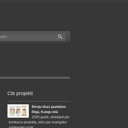
Citi projekti
Biroju ēkas jaunbūve
Rīgā, Kungu ielā
2005.gadā, strādājot pie
konkursa projekta, mēs par svarīgāko
uzdevumu uzsk…