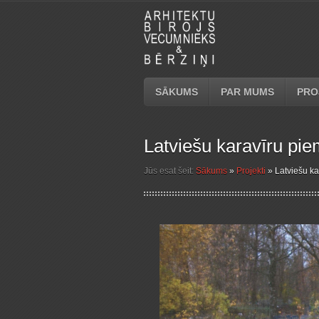
SĀKUMS
PAR MUMS
PRO
Latviešu karavīru pie
Jūs esat šeit:
Sākums
»
Projekti
»
Latviešu ka