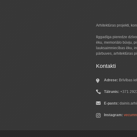
Arhitektūras projekti, kon
Ilggadīga pieredze dzīvo
ēku, memoriālo būvju, p
lauksaimniecības ēku, i
pārbuves, arhitektūras p
Kontakti
Adrese:
Brīvības ie
Tālrunis:
+371 292
E-pasts:
dainis.arh
Instagram:
vecumn