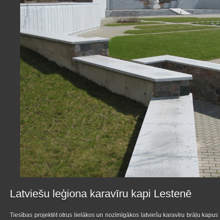
Latviešu leģiona karavīru kapi Lestenē
Tiesības projektēt otrus lielākos un nozīmīgākos latviešu karavīru brāļu kapus