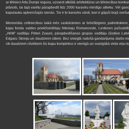
ar tēlnieci Artu Dumpi ieguva, uzvarot atklātā arhitektūras un tēlniecības kon
plānots, lai tajā varētu pārapbedīt līdz 2000 karavīru mirstīgo atlieku. Vēl gandrī
kapulauku aptverošajās sienās. Tie ir to karavīru vārdi, kuri ir gājuši bojā sveš
Memoriāla celtniecības laikā mēs saskārāmies ar brīnišķīgiem, patriotiskie
kapu fonda valdes priekšsēdētaju Nikolaju Romanovski, Lestenes pašvaldīb
„AKM” vadītāju Pēteri Zvauni, pārapbedīšanas grupas vadītāju (šodien Latvi
Edgaru Skreiju un daudziem citiem. Bez sniegtā radošā gandarījuma darbs memo
cik daudziem cilvēkiem šis kapu komplekss ir vienīgā un svarīgākā vieta viņu 