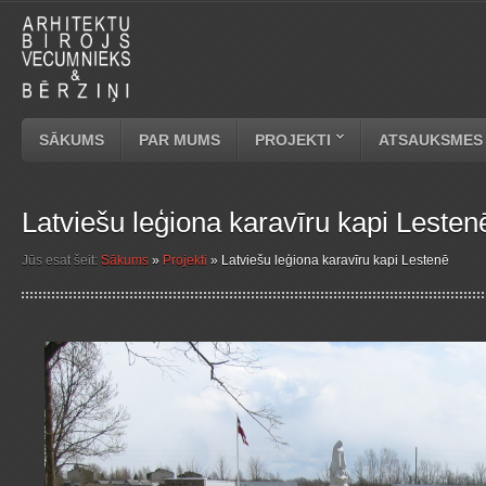
SĀKUMS
PAR MUMS
PROJEKTI
ATSAUKSMES
Latviešu leģiona karavīru kapi Lesten
Jūs esat šeit:
Sākums
»
Projekti
»
Latviešu leģiona karavīru kapi Lestenē