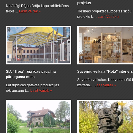
projekts
Nozīmīgi Rīgas Brāļu kapu arhitektūras
telpis…
Lasīt Vairāk »
Tiesības projektēt autoostas skiču
projektu b…
Lasīt Vairāk »
SIA "Troja" rūpnīcas pagalma
Suvenīru veikala "Rota" interjers
pārseguma mets
Suvenīru veikalam Konventa sētā t
Lai rūpnīcas gatavās produkcijas
izstrādā…
Lasīt Vairāk »
iekraušanu t…
Lasīt Vairāk »