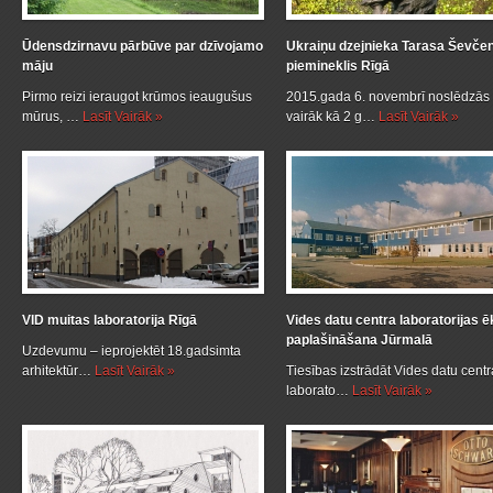
Ūdensdzirnavu pārbūve par dzīvojamo
Ukraiņu dzejnieka Tarasa Ševče
māju
piemineklis Rīgā
Pirmo reizi ieraugot krūmos ieaugušus
2015.gada 6. novembrī noslēdzās
mūrus, …
Lasīt Vairāk »
vairāk kā 2 g…
Lasīt Vairāk »
VID muitas laboratorija Rīgā
Vides datu centra laboratorijas 
paplašināšana Jūrmalā
Uzdevumu – ieprojektēt 18.gadsimta
arhitektūr…
Lasīt Vairāk »
Tiesības izstrādāt Vides datu centr
laborato…
Lasīt Vairāk »