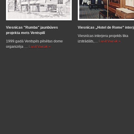
Viesnīcas "Rumba" jaunbūves
Viesnīcas „Hotel de Rome” inter
projekta mets Ventspilī
Viesnīcas interjera projekts tika
1999.gadā Ventspils pilsētas dome
izstrādāts,…
Lasīt Vairāk »
organizēja …
Lasīt Vairāk »