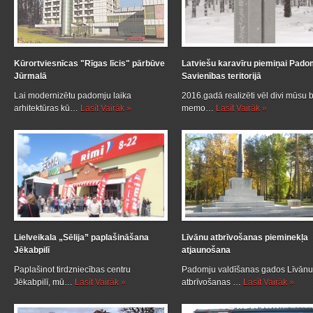
Kūrortviesnīcas "Rīgas līcis" pārbūve
Latviešu karavīru piemiņai Pado
Jūrmalā
Savienības teritorijā
Lai modernizētu padomju laika
2016.gadā realizēti vēl divi mūsu b
arhitektūras kū…
Lasīt Vairāk »
memo…
Lasīt Vairāk »
Lielveikala „Sēlija” paplašināšana
Līvānu atbrīvošanas pieminekļa
Jēkabpilī
atjaunošana
Paplašinot tirdzniecības centru
Padomju valdīšanas gados Līvānu
Jēkabpilī, mū…
Lasīt Vairāk »
atbrīvošanas …
Lasīt Vairāk »