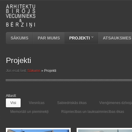
SĀKUMS
PAR MUMS
PROJEKTI
ATSAUKSMES
Projekti
Jūs esat šeit:
Sākums
»
Projekti
Atlasīt:
Visi
Viesnīcas
Sabiedriskās ēkas
Vienģimenes dzīvo
Memoriāli un pieminekļi
Rūpniecības un lauksaimniecības ēkas