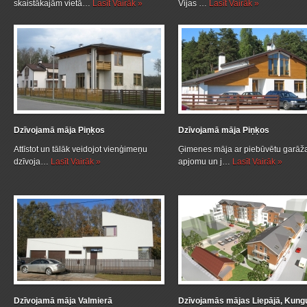
skaistākajām vietā…
Lasīt Vairāk »
Vijas …
Lasīt Vairāk »
Dzīvojamā māja Piņķos
Dzīvojamā māja Piņķos
Attīstot un tālāk veidojot vienģimeņu
Ģimenes māja ar piebūvētu garāž
dzīvoja…
Lasīt Vairāk »
apjomu un j…
Lasīt Vairāk »
Dzīvojamā māja Valmierā
Dzīvojamās mājas Liepājā, Kung