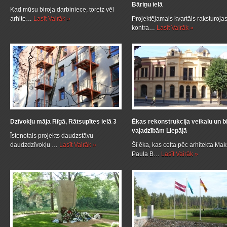
Bāriņu ielā
Kad mūsu biroja darbiniece, toreiz vēl
arhite…
Lasīt Vairāk »
Projektējamais kvartāls raksturojas
kontra…
Lasīt Vairāk »
Dzīvokļu māja Rīgā, Rātsupītes ielā 3
Ēkas rekonstrukcija veikalu un b
vajadzībām Liepājā
Īstenotais projekts daudzstāvu
daudzdzīvokļu …
Lasīt Vairāk »
Šī ēka, kas celta pēc arhitekta Ma
Paula B…
Lasīt Vairāk »