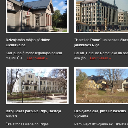
Dzīvojamās mājas pārbūve
"Hotel de Rome" un bankas ēka
Čiekurkalnā
jaunbūves Rīgā
Kad jauna ģimene iegādājās nelielu
Lai arī „Hotel de Rome” ēka un ba
mājiņu Čie…
Lasīt Vairāk »
ēka (šo…
Lasīt Vairāk »
Biroju ēkas pārbūve Rīgā, Basteja
Dzīvojamā ēka, pirts un baseins
bulvārī
Vijciemā
Ēka atrodas vienā no Rīgas
Pārbūvējot dzīvojamo ēku skaistā 