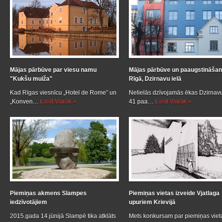
Mājas pārbūve par viesu namu
Mājas pārbūve un paaugstināša
"Kukšu muiža"
Rīgā, Dzirnavu ielā
Kad Rīgas viesnīcu „Hotel de Rome” un
Nelielās dzīvojamās ēkas Dzirnavu
„Konven…
Lasīt Vairāk »
41 paa…
Lasīt Vairāk »
Piemiņas akmens Slampes
Piemiņas vietas izveide Vjatlaga
iedzīvotājiem
upuriem Krievijā
2015.gada 14.jūnijā Slampē tika atklāts
Mets konkursam par piemiņas viet