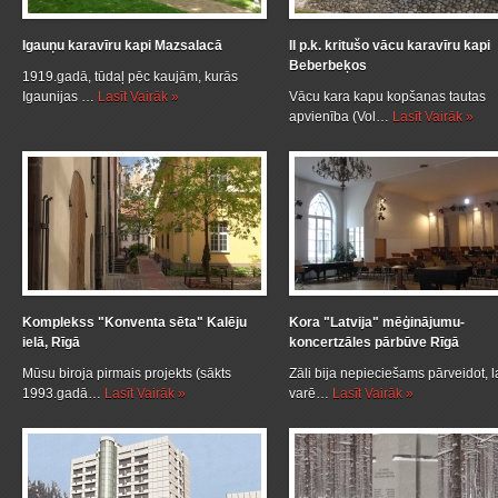
Igauņu karavīru kapi Mazsalacā
II p.k. kritušo vācu karavīru kapi
Beberbeķos
1919.gadā, tūdaļ pēc kaujām, kurās
Igaunijas …
Lasīt Vairāk »
Vācu kara kapu kopšanas tautas
apvienība (Vol…
Lasīt Vairāk »
Komplekss "Konventa sēta" Kalēju
Kora "Latvija" mēģinājumu-
ielā, Rīgā
koncertzāles pārbūve Rīgā
Mūsu biroja pirmais projekts (sākts
Zāli bija nepieciešams pārveidot, la
1993.gadā…
Lasīt Vairāk »
varē…
Lasīt Vairāk »