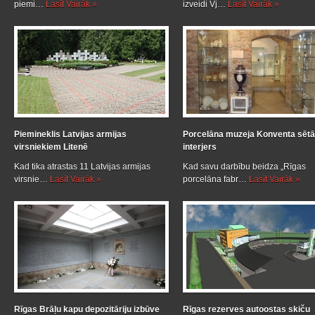
piemi…
Lasīt Vairāk »
izveidi Vj…
Lasīt Vairāk »
Piemineklis Latvijas armijas
Porcelāna muzeja Konventa sētā
virsniekiem Litenē
interjers
Kad tika atrastas 11 Latvijas armijas
Kad savu darbību beidza „Rīgas
virsnie…
Lasīt Vairāk »
porcelāna fabr…
Lasīt Vairāk »
Rīgas Brāļu kapu depozitāriju izbūve
Rīgas rezerves autoostas skiču