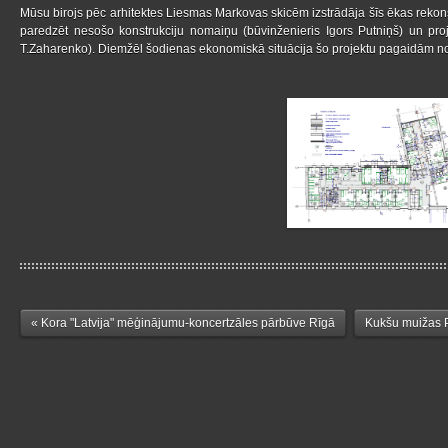
Mūsu birojs pēc arhitektes Liesmas Markovas skicēm izstrādāja šīs ēkas rekons
paredzēt nesošo konstrukciju nomaiņu (būvinženieris Igors Putniņš) un proje
T.Zaharenko). Diemžēl šodienas ekonomiskā situācija šo projektu pagaidām nol
« Kora "Latvija" mēģinājumu-koncertzāles pārbūve Rīgā
Kukšu muižas 