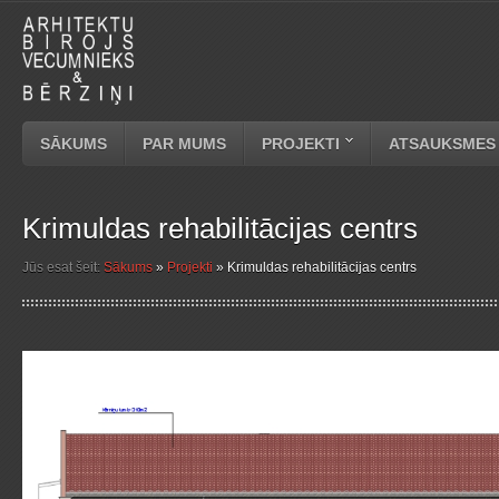
SĀKUMS
PAR MUMS
PROJEKTI
ATSAUKSMES
Krimuldas rehabilitācijas centrs
Jūs esat šeit:
Sākums
»
Projekti
»
Krimuldas rehabilitācijas centrs