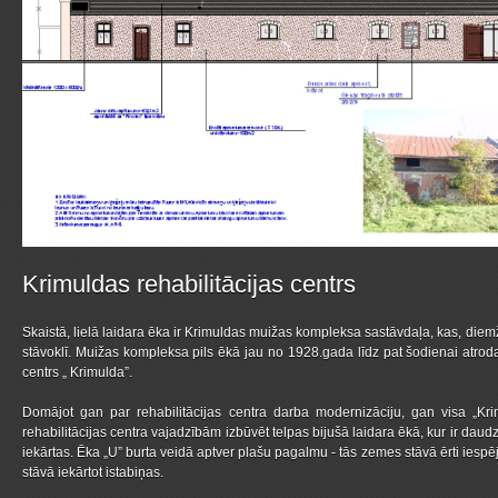
Krimuldas rehabilitācijas centrs
Skaistā, lielā laidara ēka ir Krimuldas muižas kompleksa sastāvdaļa, kas, diemžēl,
stāvoklī. Muižas kompleksa pils ēkā jau no 1928.gada līdz pat šodienai atrodas
centrs „ Krimulda”.
Domājot gan par rehabilitācijas centra darba modernizāciju, gan visa „Kri
rehabilitācijas centra vajadzībām izbūvēt telpas bijušā laidara ēkā, kur ir daud
iekārtas. Ēka „U” burta veidā aptver plašu pagalmu - tās zemes stāvā ērti iespēj
stāvā iekārtot istabiņas.